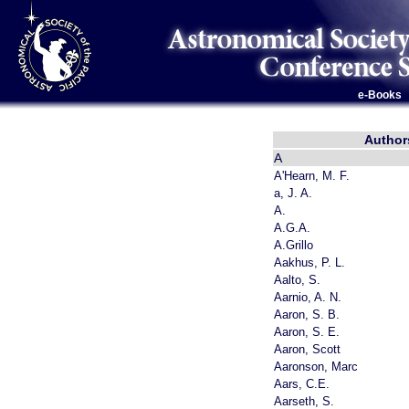
e-Books
Author
A'Hearn, M. F.
a, J. A.
A.
A.G.A.
A.Grillo
Aakhus, P. L.
Aalto, S.
Aarnio, A. N.
Aaron, S. B.
Aaron, S. E.
Aaron, Scott
Aaronson, Marc
Aars, C.E.
Aarseth, S.