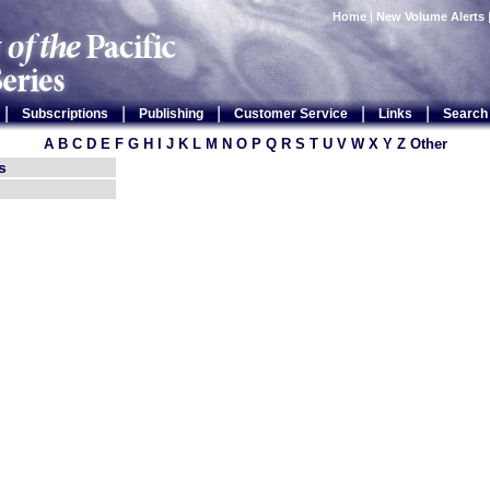
Home
|
New Volume Alerts
|
|
|
|
|
Subscriptions
Publishing
Customer Service
Links
Search
A
B
C
D
E
F
G
H
I
J
K
L
M
N
O
P
Q
R
S
T
U
V
W
X
Y
Z
Other
s
A